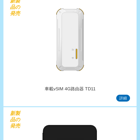
新製
品の
発売
車載vSIM 4G路由器 TD11
詳細
新製
品の
発売