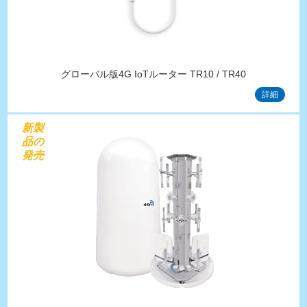
グローバル版4G IoTルーター TR10 / TR40
詳細
新製
品の
発売