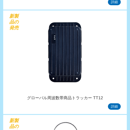
詳細
新製
品の
発売
グローバル周波数帯商品トラッカー TT12
詳細
新製
品の