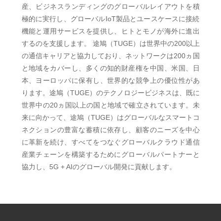
産、ビジネスランディングのグローバルレイアウトを積
極的に実行し、グローバルIoT製品とユースケースに接続
機能と運用サービスを提供し、ヒトとモノが海外に進出
するのを支援します。 途鳩（TUGE）は世界中の200以上
の通信キャリアと協力しており、ネットワークは200ヵ国
と地域をカバーし、多くの知的財産権を中国、米国、日
本、ヨーロッパに保有し、世界的な競争上の優位性があ
ります。途鳩（TUGE）のテクノロジービジネスは、既に
世界中の20ヵ国以上の国と地域で確立されています。未
来に向かって、途鳩（TUGE）はグローバルなスマートコ
ネクションの豊富な蓄積に依存し、顧客のニーズを中心
に革新を続け、すべてをつなぐグローバルクラウド通信
産業チェーンを構築するためにグローバルパートナーと
協力し、5G + AIのグローバル開発に貢献します。