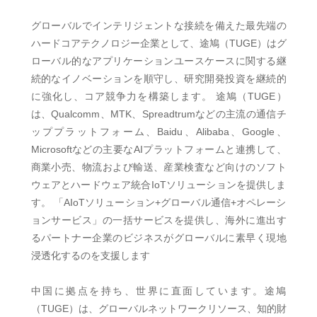
グローバルでインテリジェントな接続を備えた最先端の
ハードコアテクノロジー企業として、途鳩（TUGE）はグ
ローバル的なアプリケーションユースケースに関する継
続的なイノベーションを順守し、研究開発投資を継続的
に強化し、コア競争力を構築します。 途鳩（TUGE）
は、Qualcomm、MTK、Spreadtrumなどの主流の通信チ
ッププラットフォーム、Baidu、Alibaba、Google、
Microsoftなどの主要なAIプラットフォームと連携して、
商業小売、物流および輸送、産業検査など向けのソフト
ウェアとハードウェア統合IoTソリューションを提供しま
す。 「AIoTソリューション+グローバル通信+オペレーシ
ョンサービス」の一括サービスを提供し、海外に進出す
るパートナー企業のビジネスがグローバルに素早く現地
浸透化するのを支援します
中国に拠点を持ち、世界に直面しています。途鳩
（TUGE）は、グローバルネットワークリソース、知的財