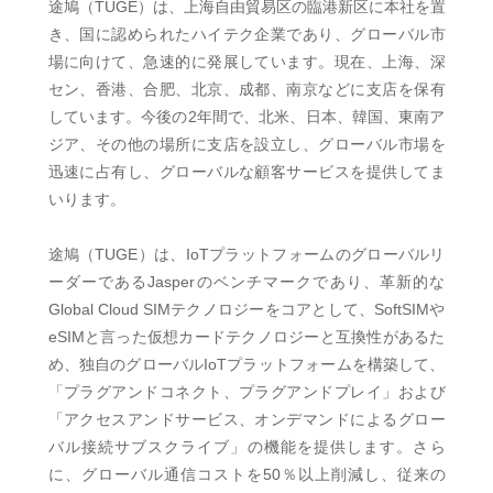
途鳩（TUGE）は、上海自由貿易区の臨港新区に本社を置
き、国に認められたハイテク企業であり、グローバル市
場に向けて、急速的に発展しています。現在、上海、深
セン、香港、合肥、北京、成都、南京などに支店を保有
しています。今後の2年間で、北米、日本、韓国、東南ア
ジア、その他の場所に支店を設立し、グローバル市場を
迅速に占有し、グローバルな顧客サービスを提供してま
いります。
途鳩（TUGE）は、IoTプラットフォームのグローバルリ
ーダーであるJasperのベンチマークであり、革新的な
Global Cloud SIMテクノロジーをコアとして、SoftSIMや
eSIMと言った仮想カードテクノロジーと互換性があるた
め、独自のグローバルIoTプラットフォームを構築して、
「プラグアンドコネクト、プラグアンドプレイ」および
「アクセスアンドサービス、オンデマンドによるグロー
バル接続サブスクライブ」の機能を提供します。さら
に、グローバル通信コストを50％以上削減し、従来の