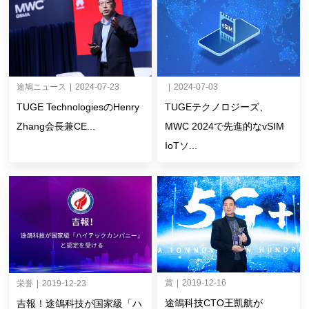
|
2024-07-03
途鳩ニュース
|
2024-07-23
TUGEテクノロジーズ、
TUGE TechnologiesのHenry
MWC 2024で先進的なvSIM
Zhang会長兼CE...
IoTソ...
賞
|
2019-12-16
栄誉
|
2019-12-23
途鴿科技CTO王凱航が
吉報！途鴿科技が国家級「ハ