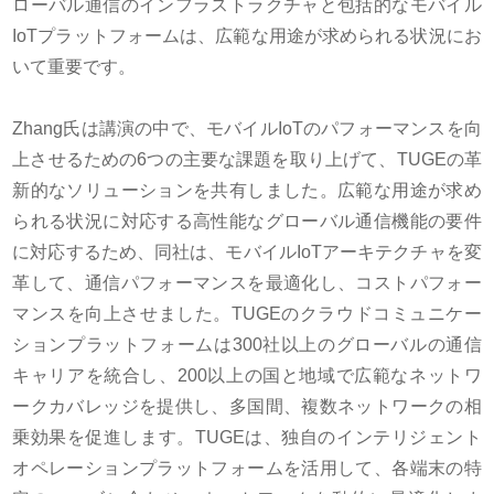
ローバル通信のインフラストラクチャと包括的なモバイル
IoT
プラットフォームは、広範な用途が求められる状況にお
いて重要です。
Zhang
氏は講演の中で、モバイル
IoT
のパフォーマンスを向
上させるための
6
つの主要な課題を取り上げて、
TUGE
の革
新的なソリューションを共有しました。広範な用途が求め
られる状況に対応する高性能なグローバル通信機能の要件
に対応するため、同社は、モバイル
IoT
アーキテクチャを変
革して、通信パフォーマンスを最適化し、コストパフォー
マンスを向上させました。
TUGE
のクラウドコミュニケー
ションプラットフォームは
300
社以上のグローバルの通信
キャリアを統合し、
200
以上の国と地域で広範なネットワ
ークカバレッジを提供し、多国間、複数ネットワークの相
乗効果を促進します。
TUGE
は、独自のインテリジェント
オペレーションプラットフォームを活用して、各端末の特