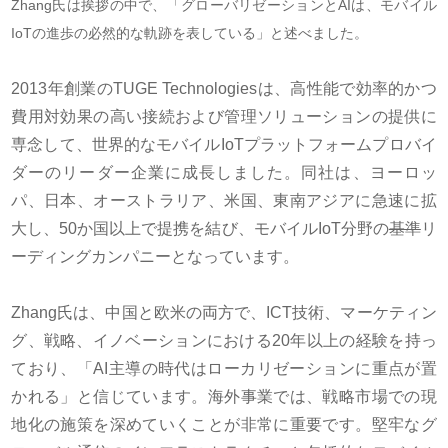
Zhang氏は挨拶の中で、「グローバリゼーションとAIは、モバイル
IoTの進歩の必然的な軌跡を表している」と述べました。
2013
年創業の
TUGE Technologies
は、高性能で効率的かつ
費用対効果の高い接続および管理ソリューションの提供に
専念して、世界的なモバイル
IoT
プラットフォームプロバイ
ダーのリーダー企業に成長しました。同社は、ヨーロッ
パ、日本、オーストラリア、米国、東南アジアに急速に拡
大し、
50
か国以上で提携を結び、モバイル
IoT
分野の
基準
リ
ーディングカンパニーとなっています。
Zhang
氏は、中国と欧米の両方で、
ICT
技術、マーケティン
グ、戦略、イノベーションにおける
20
年以上の経験を持っ
ており、「
AI
主導の時代はローカリゼーションに重点が置
かれる」と信じています。海外事業では、戦略市場での現
地化の施策を深めていくことが非常に重要です。堅牢なグ